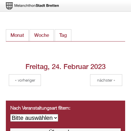
Direkt
Monat
Woche
Tag
(aktiver Reiter)
zum
Inhalt
Freitag, 24. Februar 2023
« vorheriger
nächster »
Nach Veranstaltungsart filtern: