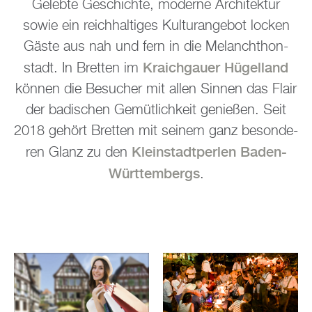
Ge­leb­te Ge­schich­te, mo­der­ne Ar­chi­tek­tur
sowie ein reich­hal­ti­ges Kul­tur­ange­bot lo­cken
Gäste aus nah und fern in die Me­lan­chthon­
Kraich­gau­er Hü­gel­land
stadt. In Brett­en im
kön­nen die Be­su­cher mit allen Sin­nen das Flair
der ba­di­schen Ge­müt­lich­keit ge­nie­ßen. Seit
2018 ge­hört Brett­en mit sei­nem ganz be­son­de­
Klein­stadt­per­len Baden-
ren Glanz zu den
Würt­tem­bergs
.