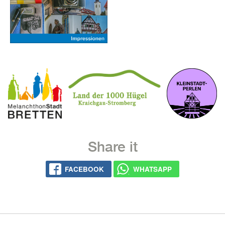
Share it
FACE­BOOK
WHATS­APP