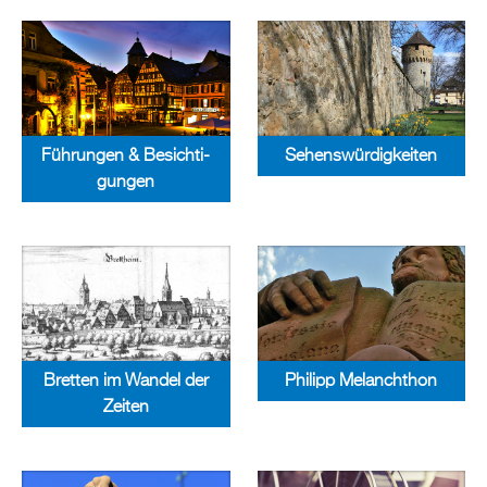
Füh­run­gen & Be­sich­ti­
Se­hens­wür­dig­kei­ten
gun­gen
Brett­en im Wan­del der
Phil­ipp Me­lan­chthon
Zei­ten