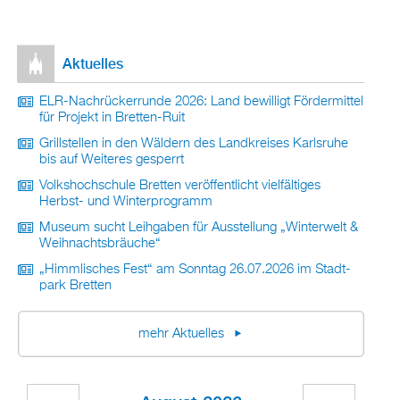
Ak­tu­el­les
ELR-Nach­rü­ck­er­run­de 2026: Land be­wil­ligt För­der­mit­tel
für Pro­jekt in Brett­en-Ruit
Grill­stel­len in den Wäl­dern des Land­krei­ses Karls­ru­he
bis auf Wei­te­res ge­sperrt
Volks­hoch­schu­le Brett­en ver­öf­fent­licht viel­fäl­ti­ges
Herbst- und Win­ter­pro­gramm
Mu­se­um sucht Leih­ga­ben für Aus­stel­lung „Win­ter­welt &
Weih­nachts­bräu­che“
„Himm­li­sches Fest“ am Sonn­tag 26.07.2026 im Stadt­
park Brett­en
mehr Ak­tu­el­les