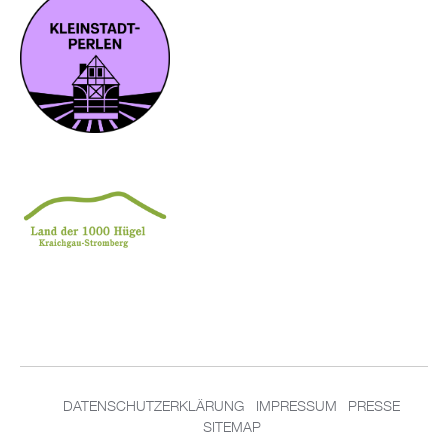
DA­TEN­SCHUT­Z­ER­KLÄ­RUNG
IM­PRES­SUM
PRES­SE
SITEMAP