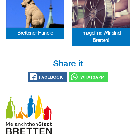
Brettener Hund­le
Image­film: Wir sind
Brett­en!
Share it
FACE­BOOK
WHATS­APP