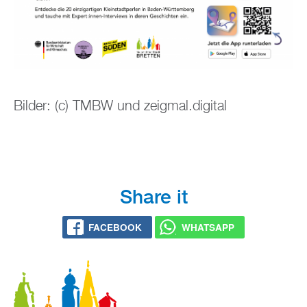
Bil­der: (c) TMBW und zeig­mal.di­gi­tal
Share it
FACE­BOOK
WHATS­APP