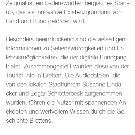
Zeig­mal ist ein baden-würt­tem­ber­gi­sches Start-
up, das als in­no­va­ti­ve Exis­tenz­grün­dung von
Land und Bund ge­för­dert wird.
Be­son­ders be­ein­dru­ckend sind die viel­sei­ti­gen
In­for­ma­tio­nen zu Se­hens­wür­dig­kei­ten und Er­
leb­nis­mög­lich­kei­ten, die der di­gi­ta­le Rund­gang
bie­tet. Zu­sam­men­ge­stellt wur­den diese von der
Tou­rist-Info in Brett­en. Die Au­dio­da­tei­en, die
von den lo­ka­len Stadt­füh­rern Su­san­ne Lin­d­a­
cker und Edgar Schlot­ter­beck auf­ge­nom­men
wur­den, füh­ren die Nut­zer mit span­nen­den An­
ek­do­ten und wert­vol­lem Wis­sen durch die Ge­
schich­te Brettens.