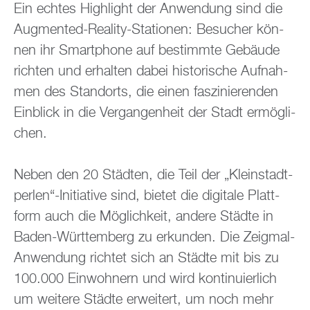
Ein ech­tes High­light der An­wen­dung sind die
Aug­men­ted-Rea­li­ty-Sta­tio­nen: Be­su­cher kön­
nen ihr Smart­pho­ne auf be­stimm­te Ge­bäu­de
rich­ten und er­hal­ten dabei his­to­ri­sche Auf­nah­
men des Stand­orts, die einen fas­zi­nie­ren­den
Ein­blick in die Ver­gan­gen­heit der Stadt er­mög­li­
chen.
Neben den 20 Städ­ten, die Teil der „Klein­stadt­
per­len“-In­itia­ti­ve sind, bie­tet die di­gi­ta­le Platt­
form auch die Mög­lich­keit, an­de­re Städ­te in
Baden-Würt­tem­berg zu er­kun­den. Die Zeig­mal-
An­wen­dung rich­tet sich an Städ­te mit bis zu
100.000 Ein­woh­nern und wird kon­ti­nu­ier­lich
um wei­te­re Städ­te er­wei­tert, um noch mehr