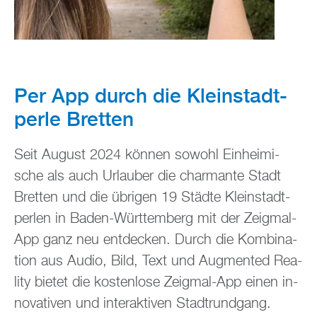
Per App durch die Klein­stadt­
per­le Brett­en
Seit Au­gust 2024 kön­nen so­wohl Ein­hei­mi­
sche als auch Ur­lau­ber die char­man­te Stadt
Brett­en und die üb­ri­gen 19 Städ­te Klein­stadt­
per­len in Baden-Würt­tem­berg mit der Zeig­mal-
App ganz neu ent­de­cken. Durch die Kom­bi­na­
ti­on aus Audio, Bild, Text und Aug­men­ted Rea­
li­ty bie­tet die kos­ten­lo­se Zeig­mal-App einen in­
no­va­ti­ven und in­ter­ak­ti­ven Stadt­rund­gang.