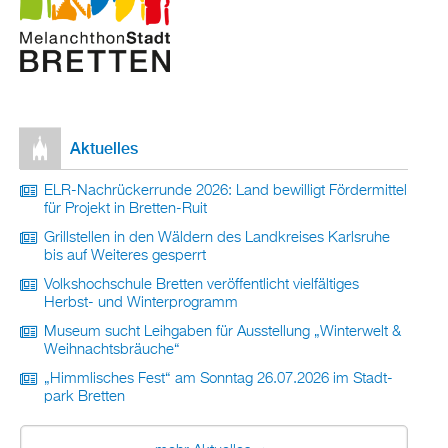
Ak­tu­el­les
ELR-Nach­rü­ck­er­run­de 2026: Land be­wil­ligt För­der­mit­tel
für Pro­jekt in Brett­en-Ruit
Grill­stel­len in den Wäl­dern des Land­krei­ses Karls­ru­he
bis auf Wei­te­res ge­sperrt
Volks­hoch­schu­le Brett­en ver­öf­fent­licht viel­fäl­ti­ges
Herbst- und Win­ter­pro­gramm
Mu­se­um sucht Leih­ga­ben für Aus­stel­lung „Win­ter­welt &
Weih­nachts­bräu­che“
„Himm­li­sches Fest“ am Sonn­tag 26.07.2026 im Stadt­
park Brett­en