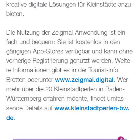
krea­ti­ve di­gi­ta­le Lö­sun­gen für Klein­städ­te an­zu­
bie­ten.
Die Nut­zung der Zeig­mal-An­wen­dung ist ein­
fach und be­quem: Sie ist kos­ten­los in den
gän­gi­gen App-Stores ver­füg­bar und kann ohne
vor­he­ri­ge Re­gis­trie­rung ge­nutzt wer­den. Wei­te­
re In­for­ma­tio­nen gibt es in der Tou­rist-Info
www.​zeigmal.​digital
Brett­en oder­un­ter
. Wer
mehr über die 20 Klein­stadt­per­len in Baden-
Würt­tem­berg er­fah­ren möch­te, fin­det um­fas­
www.​kle​inst​adtp​erle​n-​bw.​
sen­de De­tails auf
de
.