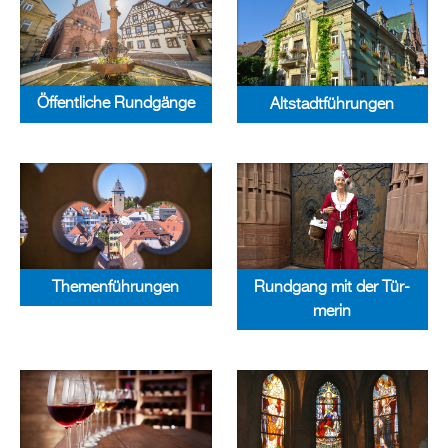
Öf­fent­li­che Rund­gän­ge
Alt­stadt­füh­run­gen
The­men­füh­run­gen
Rund­gang mit der Tür­
me­rin