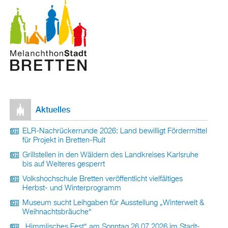
Ak­tu­el­les
ELR-Nach­rü­ck­er­run­de 2026: Land be­wil­ligt För­der­mit­tel
für Pro­jekt in Brett­en-Ruit
Grill­stel­len in den Wäl­dern des Land­krei­ses Karls­ru­he
bis auf Wei­te­res ge­sperrt
Volks­hoch­schu­le Brett­en ver­öf­fent­licht viel­fäl­ti­ges
Herbst- und Win­ter­pro­gramm
Mu­se­um sucht Leih­ga­ben für Aus­stel­lung „Win­ter­welt &
Weih­nachts­bräu­che“
„Himm­li­sches Fest“ am Sonn­tag 26.07.2026 im Stadt­