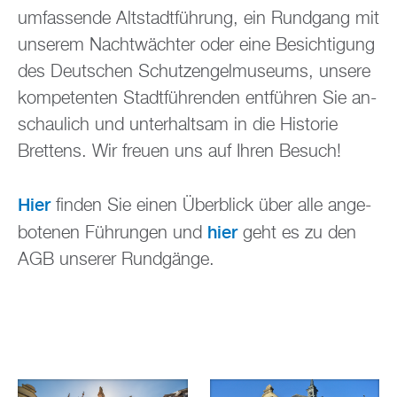
um­fas­sen­de Alt­stadt­füh­rung, ein Rund­gang mit
un­se­rem Nacht­wäch­ter oder eine Be­sich­ti­gung
des Deut­schen Schutz­en­gel­mu­se­ums, un­se­re
kom­pe­ten­ten Stadt­füh­ren­den ent­füh­ren Sie an­
schau­lich und un­ter­halt­sam in die His­to­rie
Brettens. Wir freu­en uns auf Ihren Be­such!
Hier
fin­den Sie einen Über­blick über alle an­ge­
hier
bo­te­nen Füh­run­gen und
geht es zu den
AGB un­se­rer Rund­gän­ge.