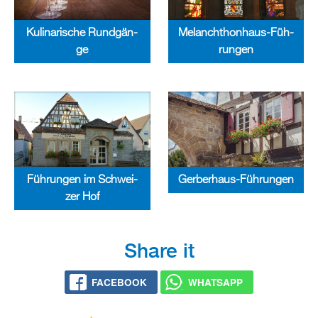
Ku­li­na­ri­sche Rund­gän­
Me­lan­chthon­haus-Füh­
ge
run­gen
Ger­ber­haus-Füh­run­gen
Füh­run­gen im Schwei­
zer Hof
Share it
FACE­BOOK
WHATS­APP