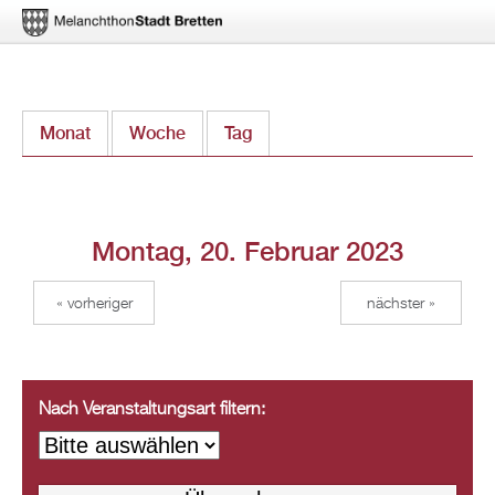
Direkt
Monat
Woche
Tag
(aktiver Reiter)
zum
Inhalt
Montag, 20. Februar 2023
« vorheriger
nächster »
Nach Veranstaltungsart filtern: