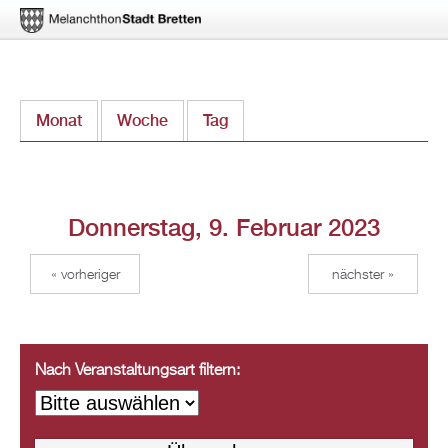
Direkt
Monat
Woche
Tag
(aktiver Reiter)
zum
Inhalt
Donnerstag, 9. Februar 2023
« vorheriger
nächster »
Nach Veranstaltungsart filtern: