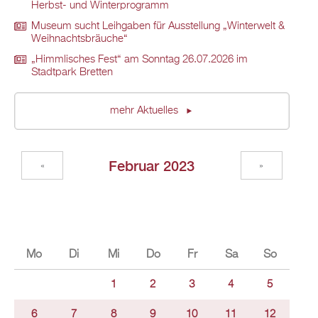
Herbst- und Winterprogramm
Museum sucht Leihgaben für Ausstellung „Winterwelt &
Weihnachtsbräuche“
„Himmlisches Fest“ am Sonntag 26.07.2026 im
Stadtpark Bretten
mehr Aktuelles
Februar 2023
«
»
Mo
Di
Mi
Do
Fr
Sa
So
1
2
3
4
5
6
7
8
9
10
11
12