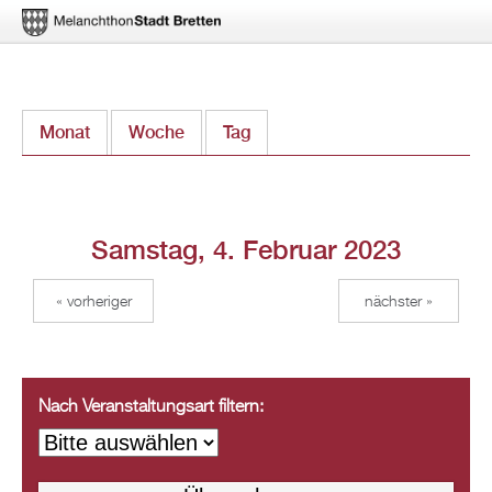
Direkt
Monat
Woche
Tag
(aktiver Reiter)
zum
Inhalt
Samstag, 4. Februar 2023
« vorheriger
nächster »
Nach Veranstaltungsart filtern: