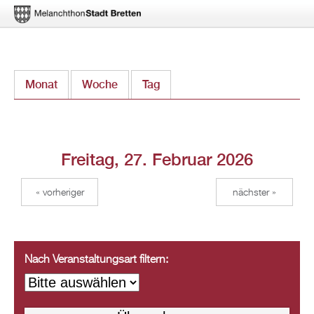
Direkt
Monat
Woche
Tag
(aktiver Reiter)
zum
Inhalt
Freitag, 27. Februar 2026
« vorheriger
nächster »
Nach Veranstaltungsart filtern: