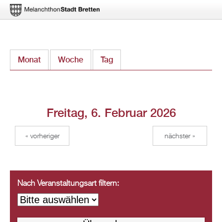
Direkt
Monat
Woche
Tag
(aktiver Reiter)
zum
Inhalt
Freitag, 6. Februar 2026
« vorheriger
nächster »
Nach Veranstaltungsart filtern: