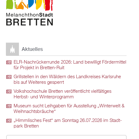
Ak­tu­el­les
ELR-Nach­rü­ck­er­run­de 2026: Land be­wil­ligt För­der­mit­tel
für Pro­jekt in Brett­en-Ruit
Grill­stel­len in den Wäl­dern des Land­krei­ses Karls­ru­he
bis auf Wei­te­res ge­sperrt
Volks­hoch­schu­le Brett­en ver­öf­fent­licht viel­fäl­ti­ges
Herbst- und Win­ter­pro­gramm
Mu­se­um sucht Leih­ga­ben für Aus­stel­lung „Win­ter­welt &
Weih­nachts­bräu­che“
„Himm­li­sches Fest“ am Sonn­tag 26.07.2026 im Stadt­
park Brett­en