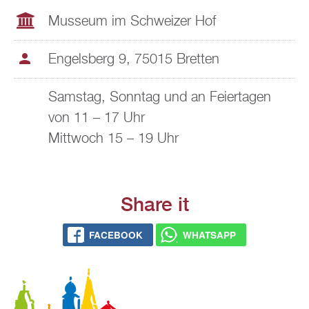
Mus­se­um im Schwei­zer Hof
En­gels­berg 9, 75015 Brett­en
Sams­tag, Sonn­tag und an Fei­er­ta­gen
von 11 – 17 Uhr
Mitt­woch 15 – 19 Uhr
Share it
FACE­BOOK
WHATS­APP