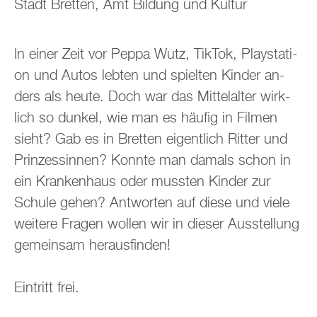
Stadt Brett­en, Amt Bil­dung und Kul­tur
In einer Zeit vor Peppa Wutz, Tik­Tok, Play­sta­ti­
on und Autos leb­ten und spiel­ten Kin­der an­
ders als heute. Doch war das Mit­tel­al­ter wirk­
lich so dun­kel, wie man es häu­fig in Fil­men
sieht? Gab es in Brett­en ei­gent­lich Rit­ter und
Prin­zes­sin­nen? Konn­te man da­mals schon in
ein Kran­ken­haus oder muss­ten Kin­der zur
Schu­le gehen? Ant­wor­ten auf diese und viele
wei­te­re Fra­gen wol­len wir in die­ser Aus­stel­lung
ge­mein­sam her­aus­fin­den!
Ein­tritt frei.