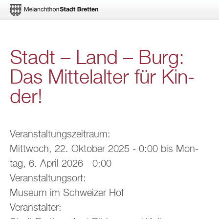
Di­
Stadt – Land – Burg:
rekt
Das Mit­tel­al­ter für Kin­
zum
der!
In­
halt
Ver­an­stal­tungs­zeit­raum:
Mitt­woch, 22. Ok­to­ber 2025 - 0:00
bis
Mon­
tag, 6. April 2026 - 0:00
Ver­an­stal­tungs­ort:
Mu­se­um im Schwei­zer Hof
Ver­an­stal­ter: