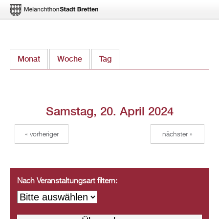
Direkt
Monat
Woche
Tag
(aktiver Reiter)
zum
Inhalt
Samstag, 20. April 2024
« vorheriger
nächster »
Nach Veranstaltungsart filtern: