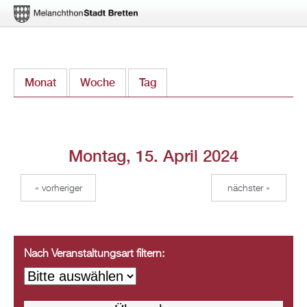
Direkt
Monat
Woche
Tag
(aktiver Reiter)
zum
Inhalt
Montag, 15. April 2024
« vorheriger
nächster »
Nach Veranstaltungsart filtern: