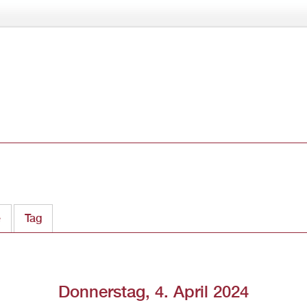
Direkt
zum
Inhalt
e
Tag
(aktiver Reiter)
Donnerstag, 4. April 2024