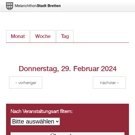
Direkt
Monat
Woche
Tag
(aktiver Reiter)
zum
Inhalt
Donnerstag, 29. Februar 2024
« vorheriger
nächster »
Nach Veranstaltungsart filtern: