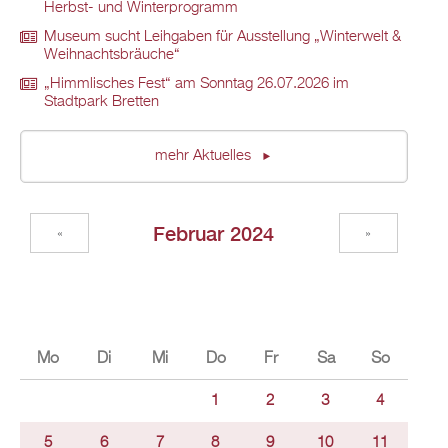
Herbst- und Winterprogramm
Museum sucht Leihgaben für Ausstellung „Winterwelt &
Weihnachtsbräuche“
„Himmlisches Fest“ am Sonntag 26.07.2026 im
Stadtpark Bretten
mehr Aktuelles
Februar 2024
«
»
Mo
Di
Mi
Do
Fr
Sa
So
1
2
3
4
5
6
7
8
9
10
11