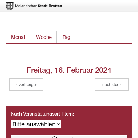
Direkt
Monat
Woche
Tag
(aktiver Reiter)
zum
Inhalt
Freitag, 16. Februar 2024
« vorheriger
nächster »
Nach Veranstaltungsart filtern: