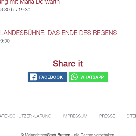
ung mit Maria Dorwarth
8:30
bis
19:30
 LANDESBÜHNE: DAS ENDE DES REGENS
19:30
Share it
FACEBOOK
WHATSAPP
ATENSCHUTZERKLÄRUNG
IMPRESSUM
PRESSE
SIT
© Melanchthon
Stadt Bretten
- alle Rechte vorbehalten.