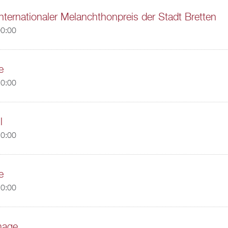
Internationaler Melanchthonpreis der Stadt Bretten
00:00
e
20:00
l
20:00
e
20:00
Image