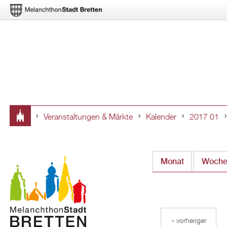
Veranstaltungen & Märkte
Kalender
2017 01
Sie
sind
Monat
(aktiver Rei
Woch
hier
« vorheriger