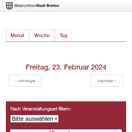
Direkt
Monat
Woche
Tag
(aktiver Reiter)
zum
Inhalt
Freitag, 23. Februar 2024
« vorheriger
nächster »
Nach Veranstaltungsart filtern: