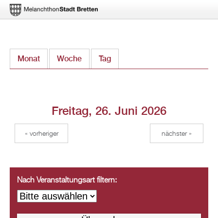
Direkt
Monat
Woche
Tag
(aktiver Reiter)
zum
Inhalt
Freitag, 26. Juni 2026
« vorheriger
nächster »
Nach Veranstaltungsart filtern: