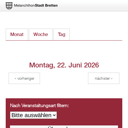
Direkt
Monat
Woche
Tag
(aktiver Reiter)
zum
Inhalt
Montag, 22. Juni 2026
« vorheriger
nächster »
Nach Veranstaltungsart filtern: