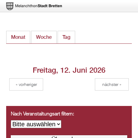
Direkt
Monat
Woche
Tag
(aktiver Reiter)
zum
Inhalt
Freitag, 12. Juni 2026
« vorheriger
nächster »
Nach Veranstaltungsart filtern: