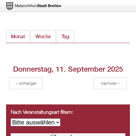
Direkt
Monat
Woche
Tag
(aktiver Reiter)
zum
Inhalt
Donnerstag, 11. September 2025
« vorheriger
nächster »
Nach Veranstaltungsart filtern: