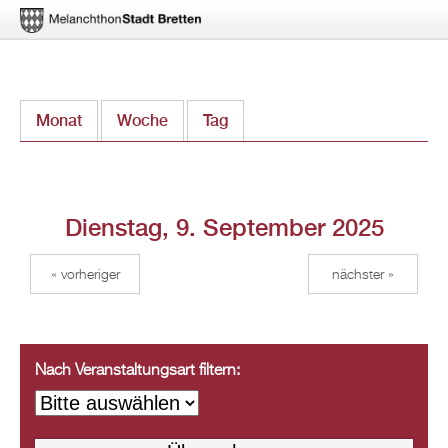
Direkt
Monat
Woche
Tag
(aktiver Reiter)
zum
Inhalt
Dienstag, 9. September 2025
« vorheriger
nächster »
Nach Veranstaltungsart filtern: