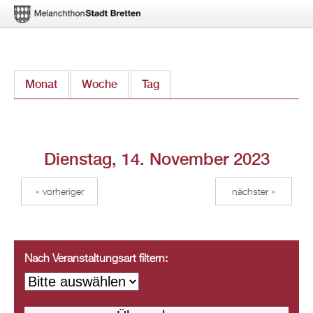
Direkt
Monat
Woche
Tag
(aktiver Reiter)
zum
Inhalt
Dienstag, 14. November 2023
« vorheriger
nächster »
Nach Veranstaltungsart filtern: