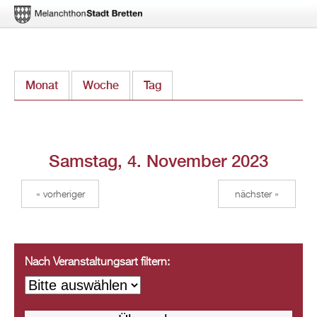
Direkt
Monat
Woche
Tag
(aktiver Reiter)
zum
Inhalt
Samstag, 4. November 2023
« vorheriger
nächster »
Nach Veranstaltungsart filtern: