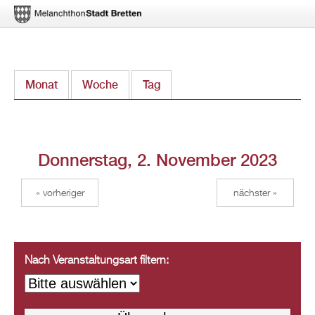
Direkt
Monat
Woche
Tag
(aktiver Reiter)
zum
Inhalt
Donnerstag, 2. November 2023
« vorheriger
nächster »
Nach Veranstaltungsart filtern: