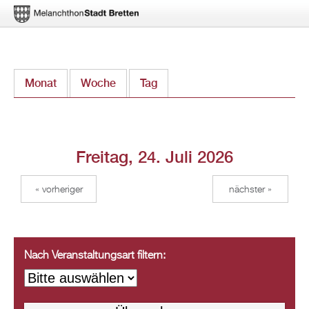
Direkt
Monat
Woche
Tag
(aktiver Reiter)
zum
Inhalt
Freitag, 24. Juli 2026
« vorheriger
nächster »
Nach Veranstaltungsart filtern: