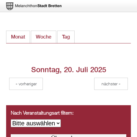
Direkt
Monat
Woche
Tag
(aktiver Reiter)
zum
Inhalt
Sonntag, 20. Juli 2025
« vorheriger
nächster »
Nach Veranstaltungsart filtern: