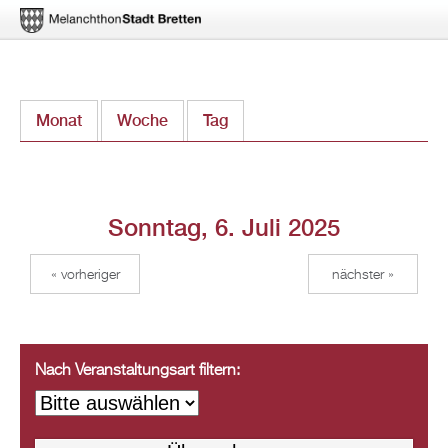
Direkt
Monat
Woche
Tag
(aktiver Reiter)
zum
Inhalt
Sonntag, 6. Juli 2025
« vorheriger
nächster »
Nach Veranstaltungsart filtern: