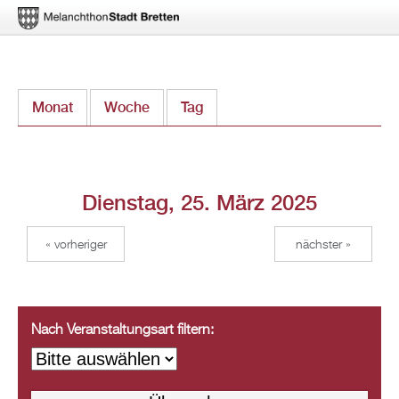
Direkt
Monat
Woche
Tag
(aktiver Reiter)
zum
Inhalt
Dienstag, 25. März 2025
« vorheriger
nächster »
Nach Veranstaltungsart filtern: