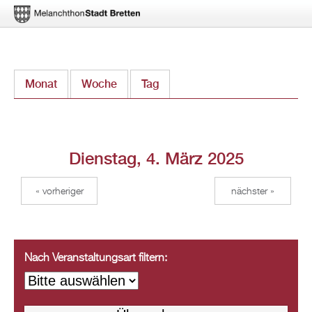
Direkt
Monat
Woche
Tag
(aktiver Reiter)
zum
Inhalt
Dienstag, 4. März 2025
« vorheriger
nächster »
Nach Veranstaltungsart filtern: