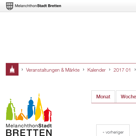
Veranstaltungen & Märkte
Kalender
2017 01
Sie
sind
Monat
(aktiver Rei
Woch
hier
« vorheriger