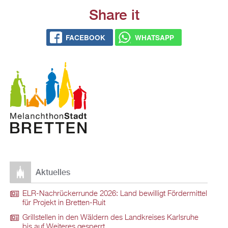
Share it
FACE­BOOK
WHATS­APP
Ak­tu­el­les
ELR-Nach­rü­ck­er­run­de 2026: Land be­wil­ligt För­der­mit­tel
für Pro­jekt in Brett­en-Ruit
Grill­stel­len in den Wäl­dern des Land­krei­ses Karls­ru­he
bis auf Wei­te­res ge­sperrt