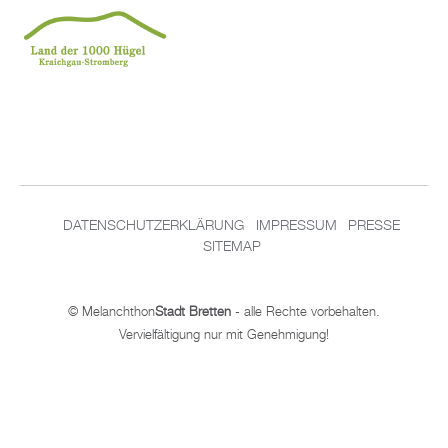
DA­TEN­SCHUT­Z­ER­KLÄ­RUNG
IM­PRES­SUM
PRES­SE
SITEMAP
© Me­lan­chthon
Stadt Brett­en
- alle Rech­te vor­be­hal­ten.
Ver­viel­fäl­ti­gung nur mit Ge­neh­mi­gung!