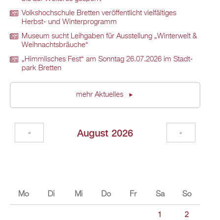
Volks­hoch­schu­le Brett­en ver­öf­fent­licht viel­fäl­ti­ges
Herbst- und Win­ter­pro­gramm
Mu­se­um sucht Leih­ga­ben für Aus­stel­lung „Win­ter­welt &
Weih­nachts­bräu­che“
„Himm­li­sches Fest“ am Sonn­tag 26.07.2026 im Stadt­
park Brett­en
mehr Ak­tu­el­les
Au­gust 2026
«
»
Mo
Di
Mi
Do
Fr
Sa
So
1
2