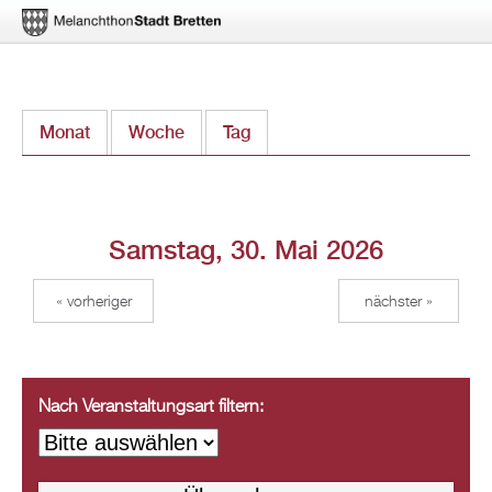
Direkt
Monat
Woche
Tag
(aktiver Reiter)
zum
Inhalt
Samstag, 30. Mai 2026
« vorheriger
nächster »
Nach Veranstaltungsart filtern: