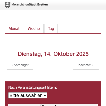
Direkt
Monat
Woche
Tag
(aktiver Reiter)
zum
Inhalt
Dienstag, 14. Oktober 2025
« vorheriger
nächster »
Nach Veranstaltungsart filtern: