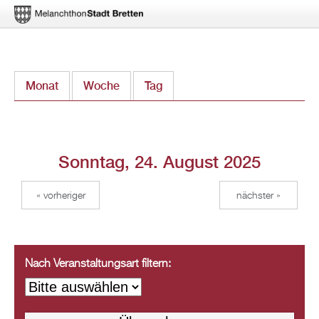
Direkt
Monat
Woche
Tag
(aktiver Reiter)
zum
Inhalt
Sonntag, 24. August 2025
« vorheriger
nächster »
Nach Veranstaltungsart filtern: