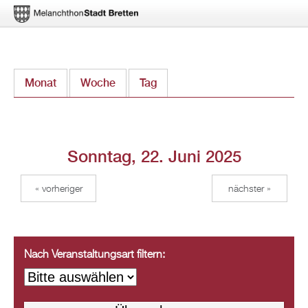
Direkt
Monat
Woche
Tag
(aktiver Reiter)
zum
Inhalt
Sonntag, 22. Juni 2025
« vorheriger
nächster »
Nach Veranstaltungsart filtern: