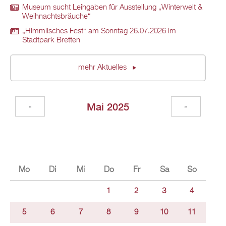
Museum sucht Leihgaben für Ausstellung „Winterwelt &
Weihnachtsbräuche“
„Himmlisches Fest“ am Sonntag 26.07.2026 im
Stadtpark Bretten
mehr Aktuelles
Mai 2025
«
»
Mo
Di
Mi
Do
Fr
Sa
So
1
2
3
4
5
6
7
8
9
10
11