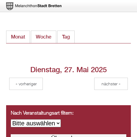
Direkt
Monat
Woche
Tag
(aktiver Reiter)
zum
Inhalt
Dienstag, 27. Mai 2025
« vorheriger
nächster »
Nach Veranstaltungsart filtern: