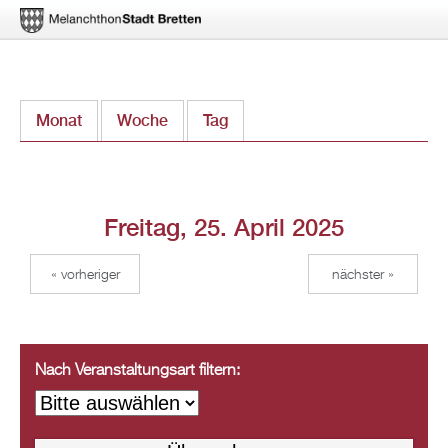
Direkt
Monat
Woche
Tag
(aktiver Reiter)
zum
Inhalt
Freitag, 25. April 2025
« vorheriger
nächster »
Nach Veranstaltungsart filtern: