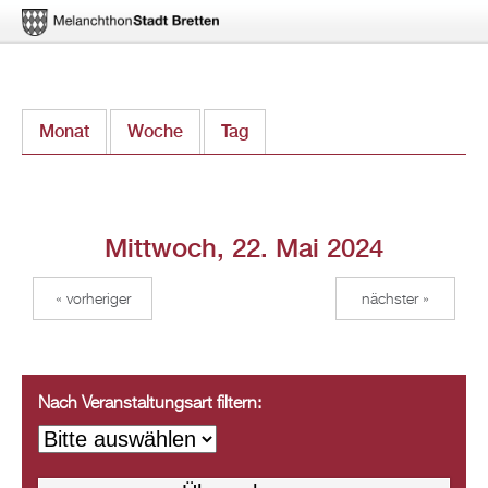
Direkt
Monat
Woche
Tag
(aktiver Reiter)
zum
Inhalt
Mittwoch, 22. Mai 2024
« vorheriger
nächster »
Nach Veranstaltungsart filtern: