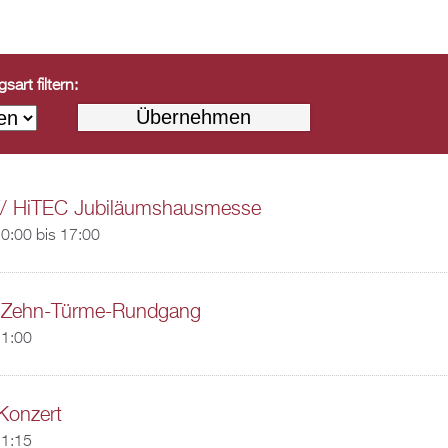
art filtern:
/ HiTEC Jubiläumshausmesse
0:00
bis
17:00
er Zehn-Türme-Rundgang
11:00
Konzert
11:15