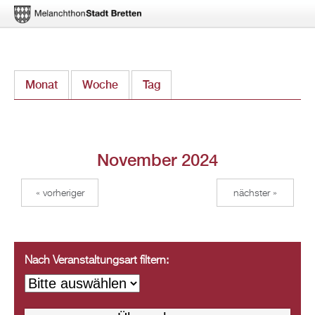
Direkt
Monat
(aktiver Reiter)
Woche
Tag
zum
Inhalt
November 2024
« vorheriger
nächster »
Nach Veranstaltungsart filtern: