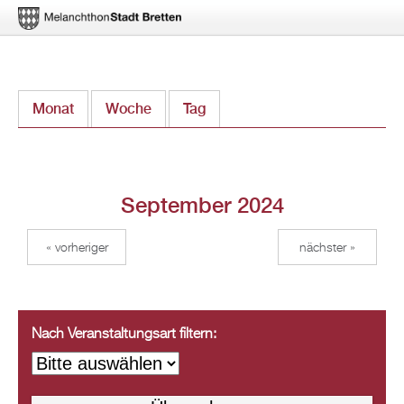
Direkt
Monat
(aktiver Reiter)
Woche
Tag
zum
Inhalt
September 2024
« vorheriger
nächster »
Nach Veranstaltungsart filtern: