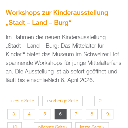
Workshops zur Kinderausstellung
„Stadt – Land – Burg“
Im Rahmen der neuen Kinderausstellung
„Stadt – Land – Burg: Das Mittelalter für
Kinder!“ bietet das Museum im Schweizer Hof
spannende Workshops für junge Mittelalterfans
an. Die Ausstellung ist ab sofort geöffnet und
läuft bis einschließlich 6. April 2026.
« erste Seite
‹ vorherige Seite
…
2
S
3
4
5
6
7
8
9
e
10
…
nächste Seite ›
letzte Seite »