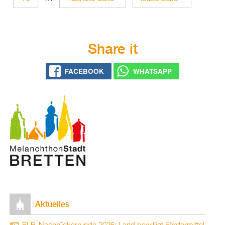
i
t
e
Share it
n
FACEBOOK
WHATSAPP
Aktuelles