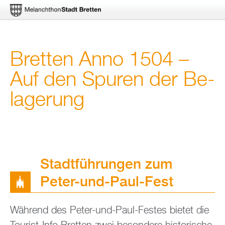
Di­
Brett­en Anno 1504 –
rekt
Auf den Spu­ren der Be­
zum
la­ge­rung
In­
halt
Stadt­füh­run­gen zum
Peter-und-Paul-Fest
Wäh­rend des Peter-und-Paul-Fes­tes bie­tet die