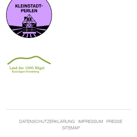
DA­TEN­SCHUT­Z­ER­KLÄ­RUNG
IM­PRES­SUM
PRES­SE
SITEMAP