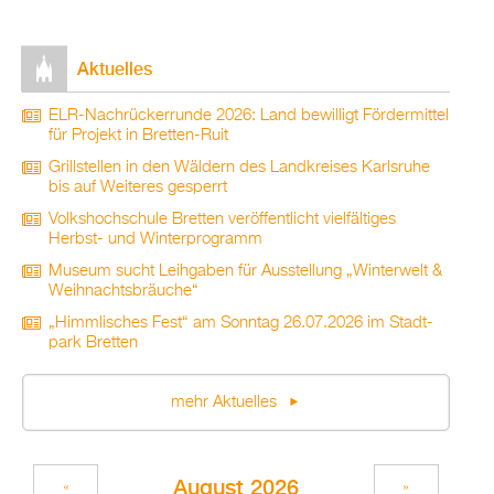
Ak­tu­el­les
ELR-Nach­rü­ck­er­run­de 2026: Land be­wil­ligt För­der­mit­tel
für Pro­jekt in Brett­en-Ruit
Grill­stel­len in den Wäl­dern des Land­krei­ses Karls­ru­he
bis auf Wei­te­res ge­sperrt
Volks­hoch­schu­le Brett­en ver­öf­fent­licht viel­fäl­ti­ges
Herbst- und Win­ter­pro­gramm
Mu­se­um sucht Leih­ga­ben für Aus­stel­lung „Win­ter­welt &
Weih­nachts­bräu­che“
„Himm­li­sches Fest“ am Sonn­tag 26.07.2026 im Stadt­
park Brett­en
mehr Ak­tu­el­les
Au­gust 2026
«
»