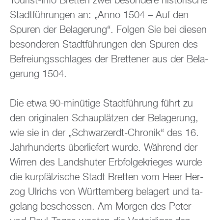
Tou­rist-Info Brett­en zwei be­son­de­re his­to­ri­sche
Stadt­füh­run­gen an: „Anno 1504 – Auf den
Spu­ren der Be­la­ge­rung“. Fol­gen Sie bei die­sen
be­son­de­ren Stadt­füh­run­gen den Spu­ren des
Be­frei­ungs­schla­ges der Brettener aus der Be­la­
ge­rung 1504.
Die etwa 90-mi­nü­ti­ge Stadt­füh­rung führt zu
den ori­gi­na­len Schau­plät­zen der Be­la­ge­rung,
wie sie in der „Schwarz­erdt-Chro­nik“ des 16.
Jahr­hun­derts über­lie­fert wurde. Wäh­rend der
Wir­ren des Lands­hu­ter Erb­fol­ge­krie­ges wurde
die kur­pfäl­zi­sche Stadt Brett­en vom Heer Her­
zog Ul­richs von Würt­tem­berg be­la­gert und ta­
ge­lang be­schos­sen. Am Mor­gen des Peter-