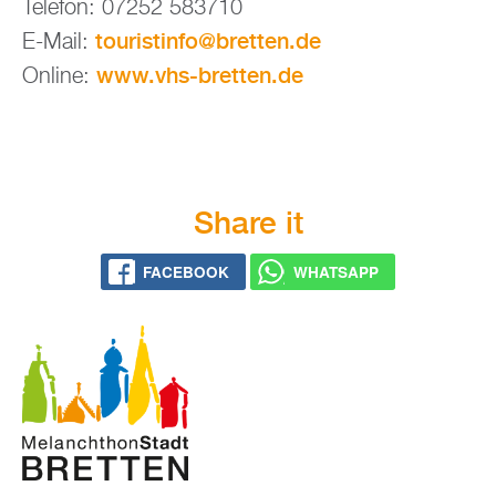
Te­le­fon: 07252 583710
tou­rist­in­fo@​bretten.​de
E-Mail:
www.​vhs-​bretten.​de
On­line:
Share it
FACE­BOOK
WHATS­APP