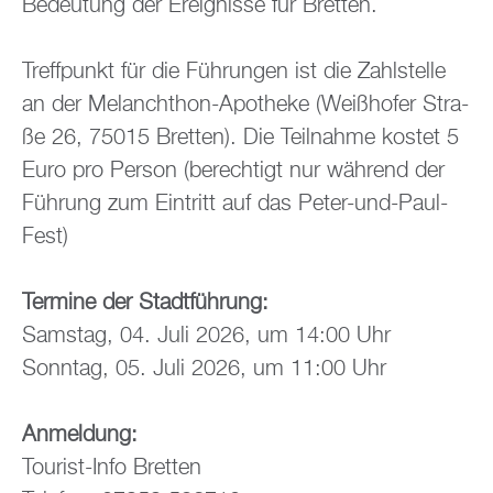
Be­deu­tung der Er­eig­nis­se für Brett­en.
Treff­punkt für die Füh­run­gen ist die Zahl­stel­le
an der Me­lan­chthon-Apo­the­ke (Wei­ßho­fer Stra­
ße 26, 75015 Brett­en). Die Teil­nah­me kos­tet 5
Euro pro Per­son (be­rech­tigt nur wäh­rend der
Füh­rung zum Ein­tritt auf das Peter-und-Paul-
Fest)
Ter­mi­ne der Stadt­füh­rung:
Sams­tag, 04. Juli 2026, um 14:00 Uhr
Sonn­tag, 05. Juli 2026, um 11:00 Uhr
An­mel­dung:
Tou­rist-Info Brett­en