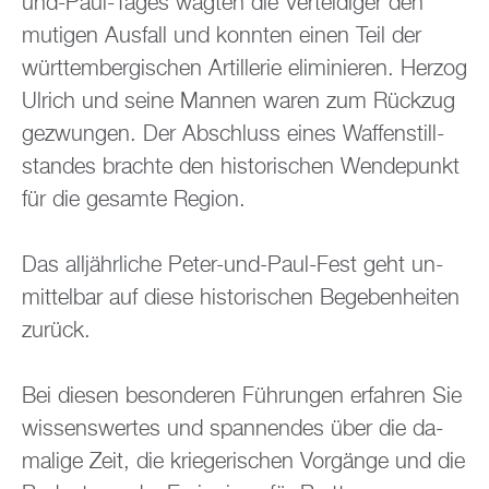
und-Paul-Tages wag­ten die Ver­tei­di­ger den
mu­ti­gen Aus­fall und konn­ten einen Teil der
würt­tem­ber­gi­schen Ar­til­le­rie eli­mi­nie­ren. Her­zog
Ul­rich und seine Man­nen waren zum Rück­zug
ge­zwun­gen. Der Ab­schluss eines Waf­fen­still­
stan­des brach­te den his­to­ri­schen Wen­de­punkt
für die ge­sam­te Re­gi­on.
Das all­jähr­li­che Peter-und-Paul-Fest geht un­
mit­tel­bar auf diese his­to­ri­schen Be­ge­ben­hei­ten
zu­rück.
Bei die­sen be­son­de­ren Füh­run­gen er­fah­ren Sie
wis­sens­wer­tes und span­nen­des über die da­
ma­li­ge Zeit, die krie­ge­ri­schen Vor­gän­ge und die