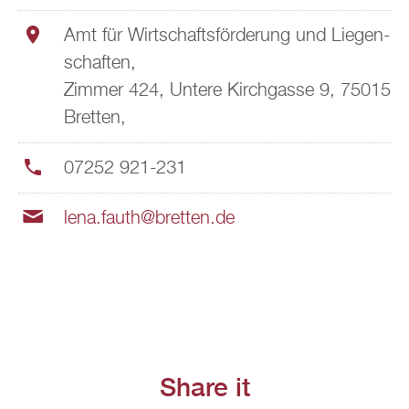
Amt für Wirt­schafts­för­de­rung und Lie­gen­
schaf­ten,
Zim­mer 424, Un­te­re Kirch­gas­se 9, 75015
Brett­en,
07252 921-231
lena.​fauth@​bretten.​de
Share it