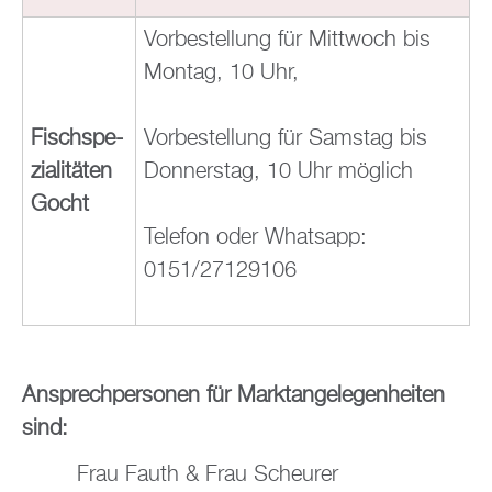
Vor­be­stel­lung für Mitt­woch bis
Mon­tag, 10 Uhr,
Fisch­spe­
Vor­be­stel­lung für Sams­tag bis
zia­li­tä­ten
Don­ners­tag, 10 Uhr mög­lich
Gocht
Te­le­fon oder Whats­app:
0151/27129106
An­sprech­per­so­nen für Markt­an­ge­le­gen­hei­ten
sind:
Frau Fauth & Frau Scheu­rer