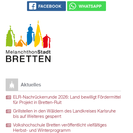
FACE­BOOK
WHATS­APP
Ak­tu­el­les
ELR-Nach­rü­ck­er­run­de 2026: Land be­wil­ligt För­der­mit­tel
für Pro­jekt in Brett­en-Ruit
Grill­stel­len in den Wäl­dern des Land­krei­ses Karls­ru­he
bis auf Wei­te­res ge­sperrt
Volks­hoch­schu­le Brett­en ver­öf­fent­licht viel­fäl­ti­ges
Herbst- und Win­ter­pro­gramm