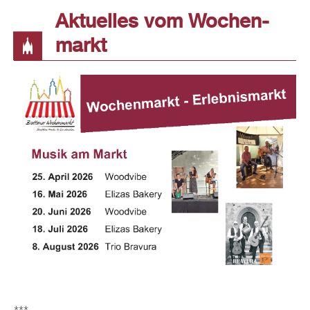
Ak­tu­el­les vom Wo­chen­
markt