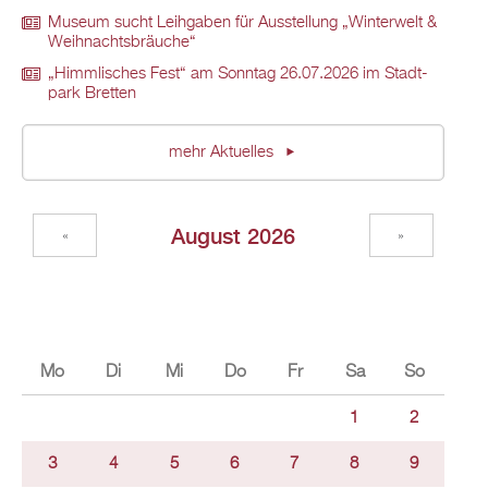
Mu­se­um sucht Leih­ga­ben für Aus­stel­lung „Win­ter­welt &
Weih­nachts­bräu­che“
„Himm­li­sches Fest“ am Sonn­tag 26.07.2026 im Stadt­
park Brett­en
mehr Ak­tu­el­les
Au­gust 2026
«
»
Mo
Di
Mi
Do
Fr
Sa
So
1
2
3
4
5
6
7
8
9