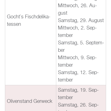
Mitt­woch, 26. Au­
gust
Gocht`s Fisch­de­li­ka­
Sams­tag, 29. Au­gust
tes­sen
Mitt­woch, 2. Sep­
tem­ber
Sams­tag, 5. Sep­tem­
ber
Mitt­woch, 9. Sep­
tem­ber
Sams­tag, 12. Sep­
tem­ber
Sams­tag, 19. Sep­
tem­ber
Oli­ven­stand Ger­weck
Sams­tag, 26. Sep­