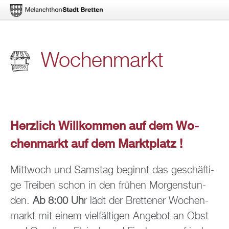
Di­
Wo­chen­markt
rekt
zum
In­
halt
Herz­lich Will­kom­men auf dem Wo­
chen­markt auf dem Markt­platz !
Mitt­woch und Sams­tag be­ginnt das ge­schäf­ti­
ge Trei­ben schon in den frü­hen Mor­gen­stun­
den.
Ab 8:00 Uh
r lädt der Brettener Wo­chen­
markt mit einem viel­fäl­ti­gen An­ge­bot an Obst