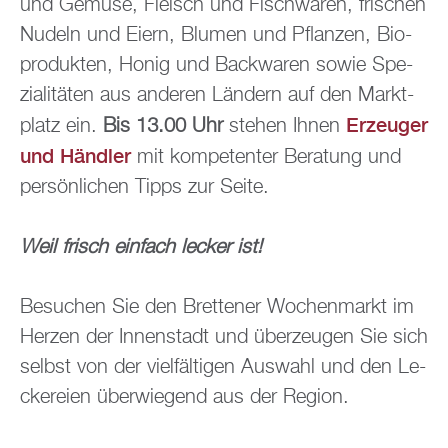
und Ge­mü­se, Fleisch und Fisch­wa­ren, fri­schen
Nu­deln und Eiern, Blu­men und Pflan­zen, Bio­
pro­duk­ten, Honig und Back­wa­ren sowie Spe­
zia­li­tä­ten aus an­de­ren Län­dern auf den Markt­
Er­zeu­ger
platz ein.
Bis 13.00 Uhr
ste­hen Ihnen
und Händ­ler
mit kom­pe­ten­ter Be­ra­tung und
per­sön­li­chen Tipps zur Seite.
Weil frisch ein­fach le­cker ist!
Be­su­chen Sie den Brettener Wo­chen­markt im
Her­zen der In­nen­stadt und über­zeu­gen Sie sich
selbst von der viel­fäl­ti­gen Aus­wahl und den Le­
cke­rei­en über­wie­gend aus der Re­gi­on.