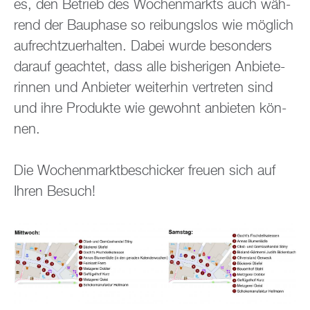
es, den Be­trieb des Wo­chen­markts auch wäh­
rend der Bau­pha­se so rei­bungs­los wie mög­lich
auf­recht­zu­er­hal­ten. Dabei wurde be­son­ders
dar­auf ge­ach­tet, dass alle bis­he­ri­gen An­bie­te­
rin­nen und An­bie­ter wei­ter­hin ver­tre­ten sind
und ihre Pro­duk­te wie ge­wohnt an­bie­ten kön­
nen.
Die Wo­chen­markt­be­schi­cker freu­en sich auf
Ihren Be­such!