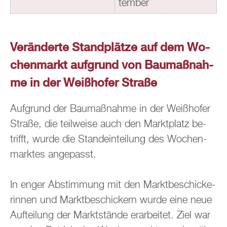
tem­ber
Ver­än­der­te Stand­plät­ze auf dem Wo­
chen­markt auf­grund von Bau­maß­nah­
me in der Wei­ßho­fer Stra­ße
Auf­grund der Bau­maß­nah­me in der Wei­ßho­fer
Stra­ße, die teil­wei­se auch den Markt­platz be­
trifft, wurde die Stand­ein­tei­lung des Wo­chen­
mark­tes an­ge­passt.
In enger Ab­stim­mung mit den Markt­be­schi­cke­
rin­nen und Markt­be­schi­ckern wurde eine neue
Auf­tei­lung der Markt­stän­de er­ar­bei­tet. Ziel war