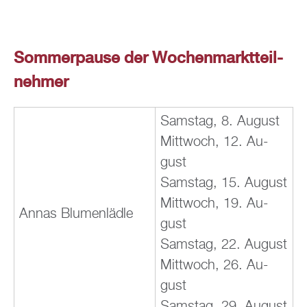
***
Som­mer­pau­se der Wo­chen­markt­teil­
neh­mer
Sams­tag, 8. Au­gust
Mitt­woch, 12. Au­
gust
Sams­tag, 15. Au­gust
Mitt­woch, 19. Au­
Annas Blu­men­läd­le
gust
Sams­tag, 22. Au­gust
Mitt­woch, 26. Au­
gust
Sams­tag, 29. Au­gust