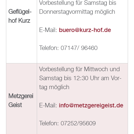
Vor­be­stel­lung für Sams­tag bis
Ge­flü­gel­
Don­ners­tag­vor­mit­tag mög­lich
hof Kurz
buero@​kurz-​hof.​de
E-Mail:
Te­le­fon: 07147/ 96460
Vor­be­stel­lung für Mitt­woch und
Sams­tag bis 12:30 Uhr am Vor­
tag mög­lich
Metz­ge­rei
info@​met​zger​eige​ist.​de
Geist
E-Mail:
Te­le­fon: 07252/95609