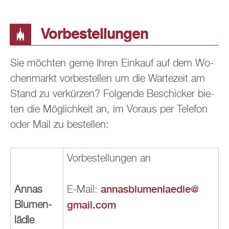
Vor­be­stel­lun­gen
Sie möch­ten gerne Ihren Ein­kauf auf dem Wo­
chen­markt vor­be­stel­len um die War­te­zeit am
Stand zu ver­kür­zen? Fol­gen­de Be­schi­cker bie­
ten die Mög­lich­keit an, im Vor­aus per Te­le­fon
oder Mail zu be­stel­len:
Vor­be­stel­lun­gen an
an­nas­blu­men­la­ed­le@​
Annas
E-Mail:
gmail.​com
Blu­men­
läd­le