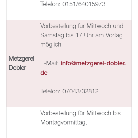
Te­le­fon: 0151/64015973
Vor­be­stel­lung für Mitt­woch und
Sams­tag bis 17 Uhr am Vor­tag
mög­lich
Metz­ge­rei
info@​metzgerei-​dobler.​
E-Mail:
Do­bler
de
Te­le­fon: 07043/32812
Vor­be­stel­lung für Mitt­woch bis
Mon­tag­vor­mit­tag,