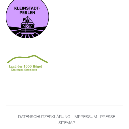
DA­TEN­SCHUT­Z­ER­KLÄ­RUNG
IM­PRES­SUM
PRES­SE
SITEMAP