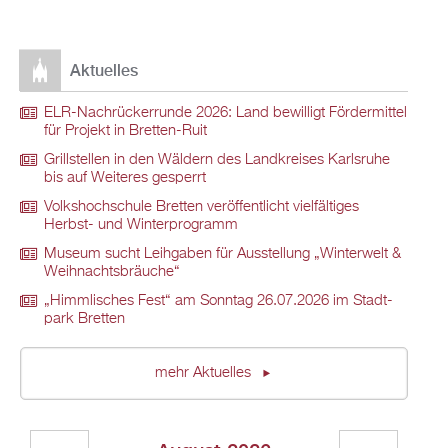
Ak­tu­el­les
ELR-Nach­rü­ck­er­run­de 2026: Land be­wil­ligt För­der­mit­tel
für Pro­jekt in Brett­en-Ruit
Grill­stel­len in den Wäl­dern des Land­krei­ses Karls­ru­he
bis auf Wei­te­res ge­sperrt
Volks­hoch­schu­le Brett­en ver­öf­fent­licht viel­fäl­ti­ges
Herbst- und Win­ter­pro­gramm
Mu­se­um sucht Leih­ga­ben für Aus­stel­lung „Win­ter­welt &
Weih­nachts­bräu­che“
„Himm­li­sches Fest“ am Sonn­tag 26.07.2026 im Stadt­
park Brett­en
mehr Ak­tu­el­les