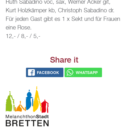
Ruth Sa­ba­di­no voc, sax, Wer­ner Acker git,
Kurt Holz­käm­per kb, Chris­toph Sa­ba­di­no dr.
Für jeden Gast gibt es 1 x Sekt und für Frau­en
eine Rose.
12,- / 8,- / 5,-
Share it
FACE­BOOK
WHATS­APP