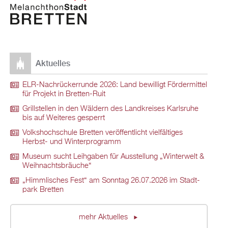
Ak­tu­el­les
ELR-Nach­rü­ck­er­run­de 2026: Land be­wil­ligt För­der­mit­tel
für Pro­jekt in Brett­en-Ruit
Grill­stel­len in den Wäl­dern des Land­krei­ses Karls­ru­he
bis auf Wei­te­res ge­sperrt
Volks­hoch­schu­le Brett­en ver­öf­fent­licht viel­fäl­ti­ges
Herbst- und Win­ter­pro­gramm
Mu­se­um sucht Leih­ga­ben für Aus­stel­lung „Win­ter­welt &
Weih­nachts­bräu­che“
„Himm­li­sches Fest“ am Sonn­tag 26.07.2026 im Stadt­
park Brett­en
mehr Ak­tu­el­les