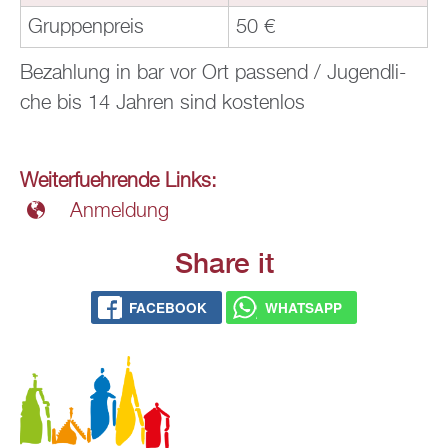
Grup­pen­preis
50 €
Be­zah­lung in bar vor Ort pas­send / Ju­gend­li­
che bis 14 Jah­ren sind kos­ten­los
Wei­ter­fueh­ren­de Links:
An­mel­dung
Share it
FACE­BOOK
WHATS­APP