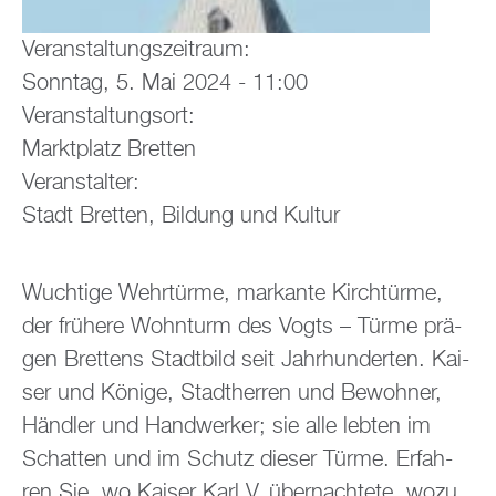
Ver­an­stal­tungs­zeit­raum:
Sonn­tag, 5. Mai 2024 - 11:00
Ver­an­stal­tungs­ort:
Markt­platz Brett­en
Ver­an­stal­ter:
Stadt Brett­en, Bil­dung und Kul­tur
Wuch­ti­ge Wehr­tür­me, mar­kan­te Kirch­tür­me,
der frü­he­re Wohn­turm des Vogts – Türme prä­
gen Brettens Stadt­bild seit Jahr­hun­der­ten. Kai­
ser und Kö­ni­ge, Stadt­her­ren und Be­woh­ner,
Händ­ler und Hand­wer­ker; sie alle leb­ten im
Schat­ten und im Schutz die­ser Türme. Er­fah­
ren Sie, wo Kai­ser Karl V. über­nach­te­te, wozu