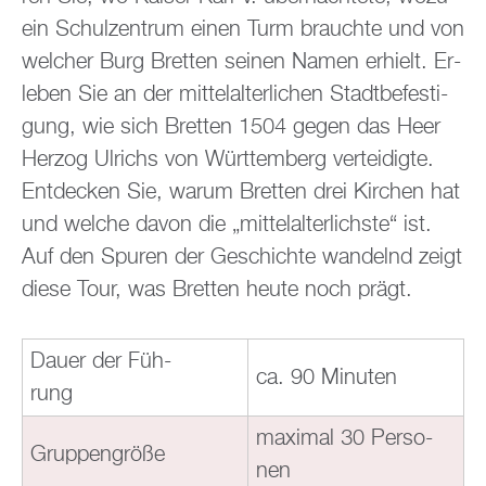
ein Schul­zen­trum einen Turm brauch­te und von
wel­cher Burg Brett­en sei­nen Namen er­hielt. Er­
le­ben Sie an der mit­tel­al­ter­li­chen Stadt­be­fes­ti­
gung, wie sich Brett­en 1504 gegen das Heer
Her­zog Ul­richs von Würt­tem­berg ver­tei­dig­te.
Ent­de­cken Sie, warum Brett­en drei Kir­chen hat
und wel­che davon die „mit­tel­al­ter­lichs­te“ ist.
Auf den Spu­ren der Ge­schich­te wan­delnd zeigt
diese Tour, was Brett­en heute noch prägt.
Dauer der Füh­
ca. 90 Mi­nu­ten
rung
ma­xi­mal 30 Per­so­
Grup­pen­grö­ße
nen