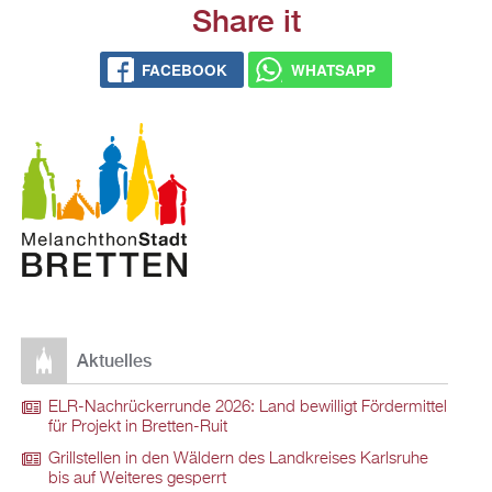
Share it
FACE­BOOK
WHATS­APP
Ak­tu­el­les
ELR-Nach­rü­ck­er­run­de 2026: Land be­wil­ligt För­der­mit­tel
für Pro­jekt in Brett­en-Ruit
Grill­stel­len in den Wäl­dern des Land­krei­ses Karls­ru­he
bis auf Wei­te­res ge­sperrt