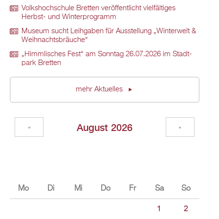
Volks­hoch­schu­le Brett­en ver­öf­fent­licht viel­fäl­ti­ges
Herbst- und Win­ter­pro­gramm
Mu­se­um sucht Leih­ga­ben für Aus­stel­lung „Win­ter­welt &
Weih­nachts­bräu­che“
„Himm­li­sches Fest“ am Sonn­tag 26.07.2026 im Stadt­
park Brett­en
mehr Ak­tu­el­les
Au­gust 2026
«
»
Mo
Di
Mi
Do
Fr
Sa
So
1
2