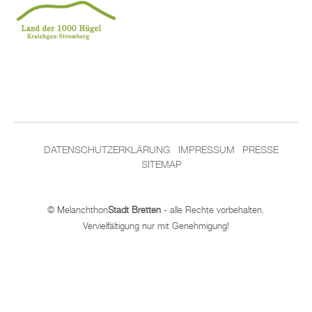
DA­TEN­SCHUT­Z­ER­KLÄ­RUNG
IM­PRES­SUM
PRES­SE
SITEMAP
© Me­lan­chthon
Stadt Brett­en
- alle Rech­te vor­be­hal­ten.
Ver­viel­fäl­ti­gung nur mit Ge­neh­mi­gung!