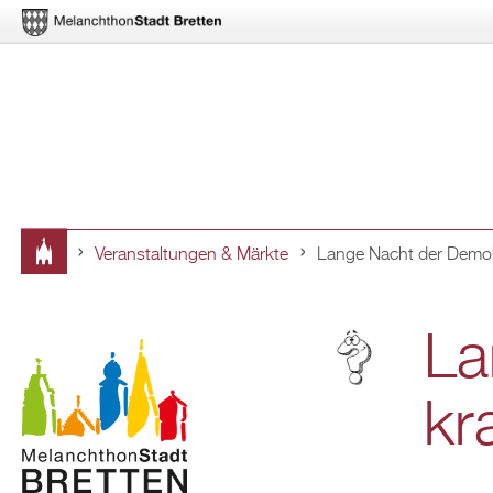
Ver­an­stal­tun­gen & Märk­te
Lange Nacht der De­mo­k
Sie
sind
La
hier
kra