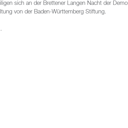
i­li­gen sich an der Brettener Lan­gen Nacht der De­mo­kr
al­tung von der Baden-Würt­tem­berg Stif­tung.
i.