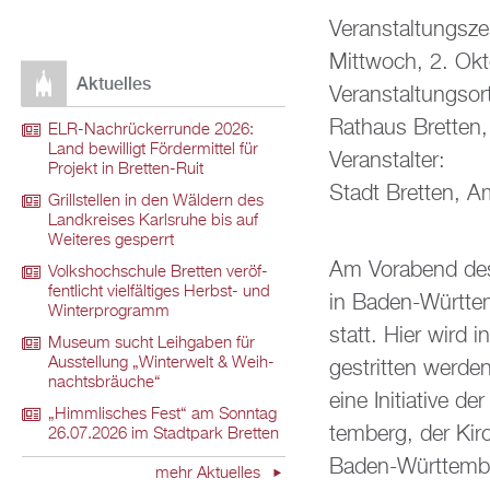
Ver­an­stal­tungs­ze
Mitt­woch, 2. Ok­
Ak­tu­el­les
Ver­an­stal­tungs­or
Rat­haus Brett­en
ELR-Nach­rü­ck­er­run­de 2026:
Land be­wil­ligt För­der­mit­tel für
Ver­an­stal­ter:
Pro­jekt in Brett­en-Ruit
Stadt Brett­en, A
Grill­stel­len in den Wäl­dern des
Land­krei­ses Karls­ru­he bis auf
Wei­te­res ge­sperrt
Am Vor­abend des
Volks­hoch­schu­le Brett­en ver­öf­
fent­licht viel­fäl­ti­ges Herbst- und
in Baden-Würt­tem
Win­ter­pro­gramm
statt. Hier wird in 
Mu­se­um sucht Leih­ga­ben für
Aus­stel­lung „Win­ter­welt & Weih­
ge­strit­ten wer­
nachts­bräu­che“
eine In­itia­ti­ve d
„Himm­li­sches Fest“ am Sonn­tag
tem­berg, der Kirch
26.07.2026 im Stadt­park Brett­en
Baden-Würt­tem­be
mehr Ak­tu­el­les