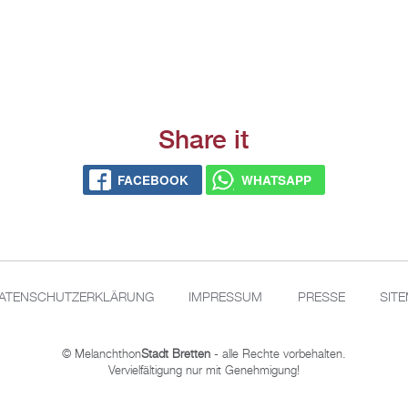
Share it
FACE­BOOK
WHATS­APP
A­TEN­SCHUT­Z­ER­KLÄ­RUNG
IM­PRES­SUM
PRES­SE
SIT
© Me­lan­chthon
Stadt Brett­en
- alle Rech­te vor­be­hal­ten.
Ver­viel­fäl­ti­gung nur mit Ge­neh­mi­gung!