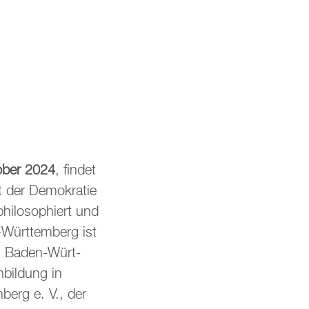
o­ber 2024
, fin­det
der De­mo­kra­tie
phi­lo­so­phiert und
Würt­tem­berg ist
rums Baden-Würt­
­bil­dung in
berg e. V., der