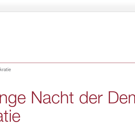
Di­
rekt
zum
In­
halt
ra­tie
nge Nacht der De­
­tie