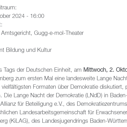
it­raum:
to­ber 2024 - 16:00
t:
, Amts­ge­richt, Gugg-e-mol-Thea­ter
mt Bil­dung und Kul­tur
 Tags der Deut­schen Ein­heit, am
Mitt­woch, 2. Ok­t
­berg zum ers­ten Mal eine lan­des­wei­te Lange Nacht 
viel­fäl­tigs­ten For­ma­ten über De­mo­kra­tie dis­ku­tiert, 
den. Die Lange Nacht der De­mo­kra­tie (LNdD) in Baden-
er Al­li­anz für Be­tei­li­gung e.V., des De­mo­kra­tie­zen­t
­li­chen Lan­des­ar­beits­ge­mein­schaft für Er­wach­se­nen
rg (KiLAG), des Lan­des­ju­gend­rings Baden-Würt­tem­