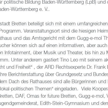
 für po­li­ti­sche Bil­dung Baden-Würt­tem­berg (LpB) un
aden-Würt­tem­berg e. V..
tadt Brett­en be­tei­ligt sich mit einem um­fang­rei­chen,
n Pro­gramm. Ver­an­stal­tungs­ort sind die hie­si­gen Hei
at­haus und das Amts­ge­richt mit dem Gugg-e-mol Th
su­cher kön­nen sich auf einen in­for­ma­ti­ven, aber auch 
 In­fo­tain­ment, über Musik und Thea­ter, bis hin zu M
mm. Unter an­de­rem gas­tiert Tino Leo mit sei­nem ak­t
cht und Frei­heit“ , der ARD Rechts­ex­per­te Dr. Frank 
ahre Be­richt­erstat­tung über Grund­ge­setz und Bun­des­
dem Dach des Rat­hau­ses sind alle Bür­ge­rin­nen und
al-po­li­ti­schen The­men“ ein­ge­la­den. Viele Ko­ope­ra­
Brett­en, DAF, Omas for fu­ture Brett­en, Gugg-e-mol, 
 Ju­gend­ge­mein­de­rat, Edith-Stein-Gym­na­si­um und d