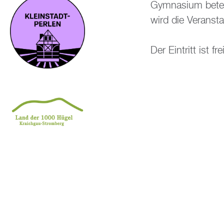
Gym­na­si­um be­te
wird die Ver­an­st
Der Ein­tritt ist fre