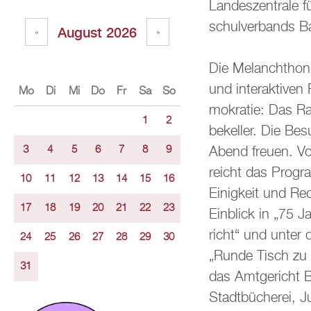
Lan­des­zen­tra­le
schul­ver­bands B
Au­gust 2026
«
»
Die Me­lan­chthon­s
und in­ter­ak­ti­ve
Mo
Di
Mi
Do
Fr
Sa
So
mo­kra­tie: Das R
1
2
be­kel­ler. Die Be­
Abend freu­en. Von
3
4
5
6
7
8
9
reicht das Pro­gra
10
11
12
13
14
15
16
Ei­nig­keit und Re
17
18
19
20
21
22
23
Ein­blick in „75 J
richt“ und unter 
24
25
26
27
28
29
30
„Runde Tisch zu lok
31
das Amt­ge­richt 
Stadt­bü­che­rei,