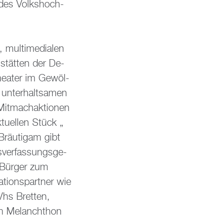
d des Volks­hoch­
 mul­ti­me­dia­len
m­stät­ten der De­
ea­ter im Ge­wöl­
un­ter­halt­sa­men
it­mach­ak­tio­nen
u­el­len Stück „
Bräu­ti­gam gibt
ver­fas­sungs­ge­
 Bür­ger zum
ti­ons­part­ner wie
Vhs Brett­en,
em Me­lan­chthon